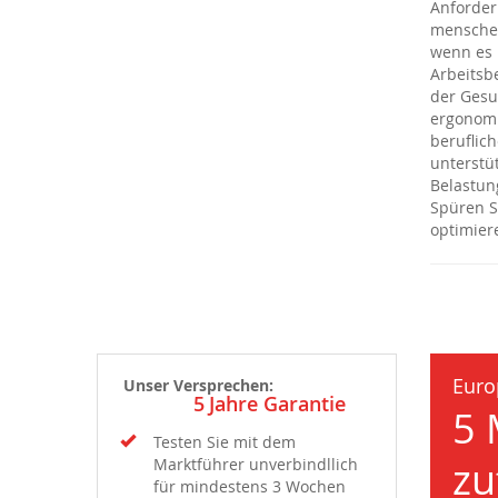
Anforder
menschen
wenn es 
Arbeitsb
der Gesu
ergonomi
beruflich
unterstü
Belastun
Spüren S
optimiere
Euro
Unser Versprechen:
5
Jahre Garantie
5 
Testen Sie mit dem
zu
Marktführer unverbindllich
für mindestens 3 Wochen