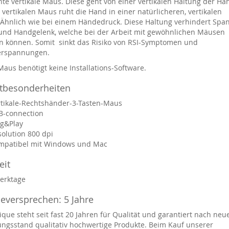
te vertikale Maus. Diese geht von einer vertikalen Haltung der Ha
 vertikalen Maus ruht die Hand in einer natürlicheren, vertikalen
 Ähnlich wie bei einem Händedruck. Diese Haltung verhindert Sp
und Handgelenk, welche bei der Arbeit mit gewöhnlichen Mäusen
n können. Somit sinkt das Risiko von RSI-Symptomen und
erspannungen.
Maus benötigt keine Installations-Software.
tbesonderheiten
rtikale-Rechtshänder-3-Tasten-Maus
B-connection
ug&Play
olution 800 dpi
mpatibel mit Windows und Mac
eit
Werktage
eversprechen: 5 Jahre
que steht seit fast 20 Jahren für Qualität und garantiert nach ne
ungsstand qualitativ hochwertige Produkte. Beim Kauf unserer