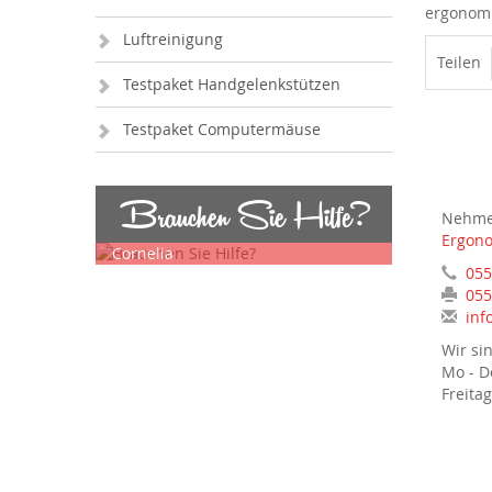
ergonomi
Luftreinigung
Teilen
Testpaket Handgelenkstützen
Testpaket Computermäuse
Brauchen Sie Hilfe?
Nehmen
Ergono
Cornelia
055
055
inf
Wir si
Mo - D
Freitag