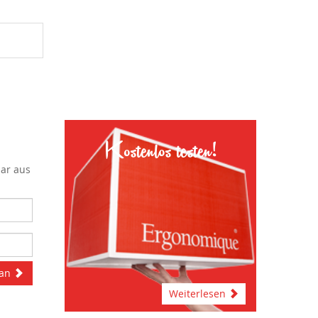
Kostenlos testen!
lar aus
 an
Weiterlesen