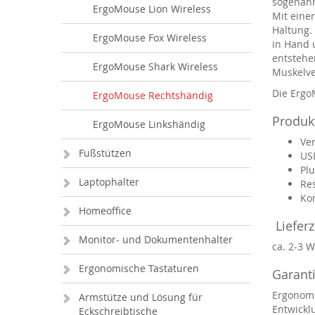
sogenann
ErgoMouse Lion Wireless
Mit einer
Haltung.
ErgoMouse Fox Wireless
in Hand 
entstehe
ErgoMouse Shark Wireless
Muskelv
Die Ergo
ErgoMouse Rechtshändig
Produk
ErgoMouse Linkshändig
Ve
Fußstützen
US
Pl
Laptophalter
Res
Ko
Homeoffice
Lieferz
Monitor- und Dokumentenhalter
ca. 2-3 
Ergonomische Tastaturen
Garanti
Ergonomi
Armstütze und Lösung für
Entwickl
Eckschreibtische